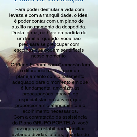
Para poder desfrutar a vida com
leveza e com a tranquilidade, o ideal
é poder contar com um plano de
auxílio no momento da despedida.
Desta forma, na hora da partida de
um familiar querido, você não
precisará se preocupar com
escolhas que podem ser difíceis
nesse momento.
O Plano Funeral com Cremação tem
o diferencial de oferecer um
planejamento com o tratamento
adequado para o momento em que
é fundamental amenizar as
preocupações, através de
especialistas no serviço, que
proporcionam o atendimento e o
acolhimento necessários.
Com a contratação da assistência
do Plano
GRUPO
PORTELA
, você
assegura a estabilidade familiar
evitando dívidas futuras, guardando