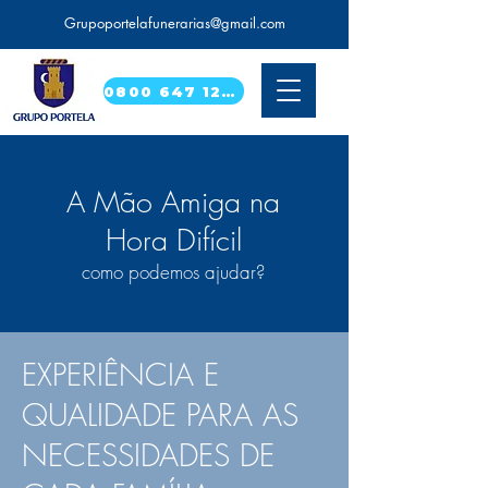
Grupoportelafunerarias@gmail.com
0800 647 1224
A Mão Amiga na
Hora
Difícil
como podemos ajudar?
EXPERIÊNCIA E
QUALIDADE PARA AS
NECESSIDADES DE