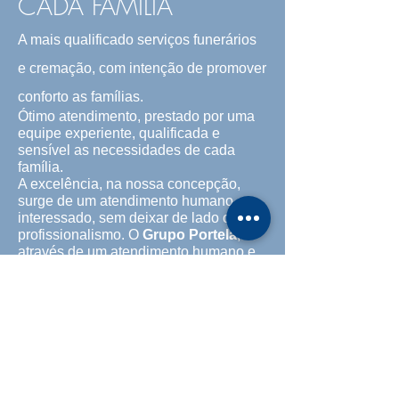
CADA FAMÍLIA
A mais qualificado serviços funerários
e cremação, com intenção de promover
conforto as famílias.
Ótimo atendimento, prestado por uma
equipe experiente, qualificada e
sensível as necessidades de cada
família.
A excelência, na nossa concepção,
surge de um atendimento humano e
interessado, sem deixar de lado o
profissionalismo. O
Grupo Portela
,
através de um atendimento humano e
respeitoso, cuida de todos os detalhes,
porque cuidar dos detalhes é a nossa
missão e gesto de respeito à vontade
da família.
Missão
Auxiliar as famílias enlutadas no
momento mais difícil de suas vidas,